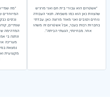
"אשטרום הוא עבורי בית חם ואני מרגיש
"מה שמייח
שהצוות כאן הוא כמו משפחה. תנאי העבודה
המיוחדים ש
נוחים וטובים ואני מאוד מרוצה כאן. עבדתי
נכסים כבקר
בחברות רבות בעבר, אבל אשטרום זה משהו
שנתיים, קודמ
אחר. מבחינתי, הגעתי הביתה".
המדהימה שלי
ונתנה בי אמו
מעריכה אות
נמצאת במק
מקצועית ואי
ה