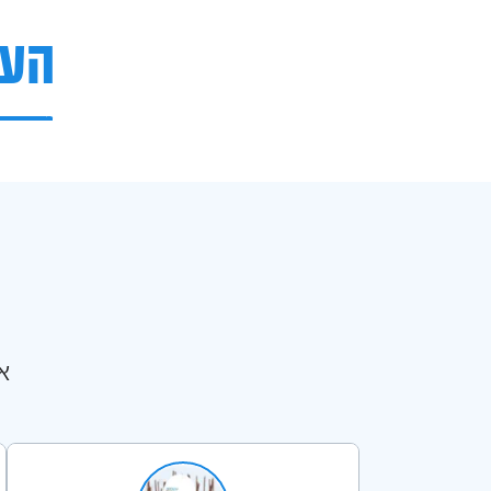
העו
א